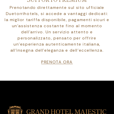
Prenotando direttamente sul sito ufficiale
Duetorrihotels, si accede a vantaggi dedicati:
la miglior tariffa disponibile, pagamenti sicuri e
un’assistenza costante fino al momento
dell’arrivo. Un servizio attento e
personalizzato, pensato per offrire
un’esperienza autenticamente italiana,
all’insegna dell’eleganza e dell’eccellenza.
PRENOTA ORA