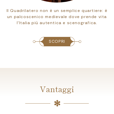
emplice quartiere: è
Bologna è conosciuta prev
e dove prende vita
sua anima medievale ma 
e scenografica.
passato rinascimentale 
opere…
SCOPRI
Vantaggi