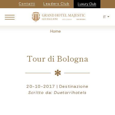
Navigazione secondaria
Salta
Contatti
Leaders Club
Luxury Club
al
contenuto
IT
principale
Breadcrumb
Home
Tour di Bologna
20-10-2017 | Destinazione
Scritto da: Duetorrihotels