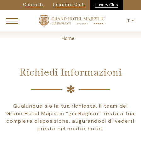
Navigazione secondaria
Salta
Contatti
Leaders Club
Luxury Club
al
contenuto
IT
principale
Breadcrumb
Home
Richiedi Informazioni
Qualunque sia la tua richiesta, il team del
Grand Hotel Majestic "già Baglioni" resta a tua
completa disposizione, augurandoci di vederti
presto nel nostro hotel.