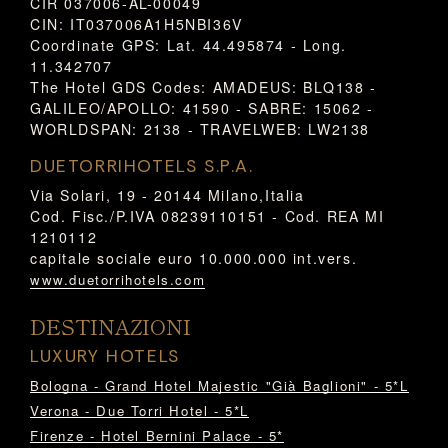
CIR 037006-AL-00049
CIN: IT037006A1H5NBI36V
Coordinate GPS: Lat. 44.495874 - Long.
11.342707
The Hotel GDS Codes: AMADEUS: BLQ138 -
GALILEO/APOLLO: 41590 - SABRE: 15062 -
WORLDSPAN: 2138 - TRAVELWEB: LW2138
DUETORRIHOTELS S.P.A.
Via Solari, 19 - 20144 Milano,Italia
Cod. Fisc./P.IVA 08239110151 - Cod. REA MI
1210112
capitale sociale euro 10.000.000 int.vers.
www.duetorrihotels.com
DESTINAZIONI
LUXURY HOTELS
Bologna - Grand Hotel Majestic "Già Baglioni" - 5*L
Verona - Due Torri Hotel - 5*L
Firenze - Hotel Bernini Palace - 5*