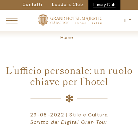
Navigazione secondaria
Salta
Contatti
Leaders Club
Luxury Club
al
contenuto
IT
principale
Breadcrumb
Home
L’ufficio personale: un ruolo
chiave per l’hotel
29-08-2022 | Stile e Cultura
Scritto da: Digital Gran Tour