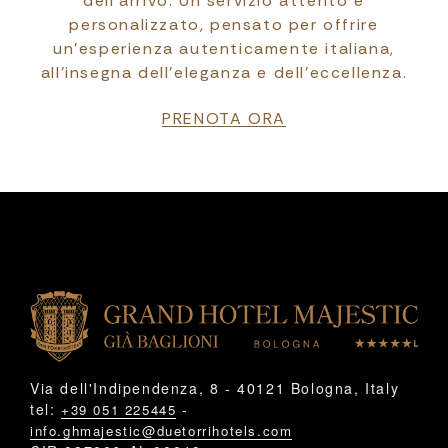
dell’arrivo. Un servizio attento e
personalizzato, pensato per offrire
un’esperienza autenticamente italiana,
all’insegna dell’eleganza e dell’eccellenza.
PRENOTA ORA
Via dell'Indipendenza, 8 - 40121 Bologna, Italy
tel:
-
+39 051 225445
info.ghmajestic@duetorrihotels.com