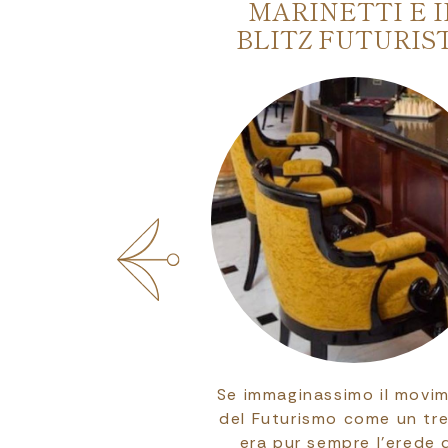
IMPASTA -
MARINETTI E I
IVE COOKING
BLITZ FUTURIS
LASSES
vi nella tradizione
Se immaginassimo il movi
ia bolognese con
del Futurismo come un tr
rienza unica ed
era pur sempre l’erede 