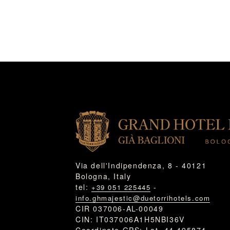
Via dell'Indipendenza, 8 - 40121
Bologna, Italy
tel:
-
+39 051 225445
info.ghmajestic@duetorrihotels.com
CIR 037006-AL-00049
CIN: IT037006A1H5NBI36V
Coordinate GPS: Lat. 44.495874 -