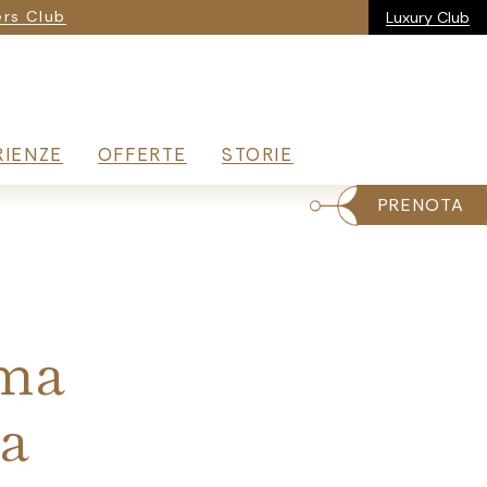
ria
rs Club
Luxury Club
RIENZE
OFFERTE
STORIE
PRENOTA
ima
na