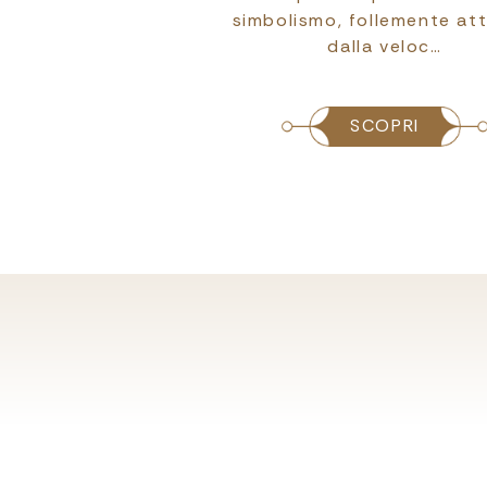
: le nostre cooking
simbolismo, follemente at
 dedicate alla p…
dalla veloc…
SCOPRI
SCOPRI