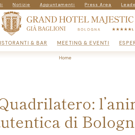
vigazione seconda
ti
Notizie
Appuntamenti
Press Area
Leade
principale
ISTORANTI & BAR
MEETING & EVENTI
ESPE
Home
 Quadrilatero: l’an
utentica di Bolog