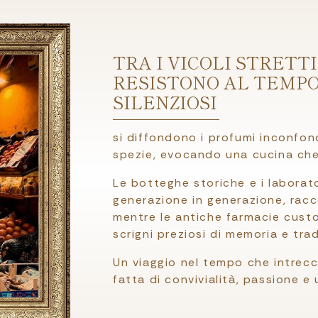
TRA I VICOLI STRETT
RESISTONO AL TEMP
SILENZIOSI
si diffondono i profumi inconfond
spezie, evocando una cucina che 
Le botteghe storiche e i laborato
generazione in generazione, racco
mentre le antiche farmacie custod
scrigni preziosi di memoria e trad
Un viaggio nel tempo che intreccia
fatta di convivialità, passione e u