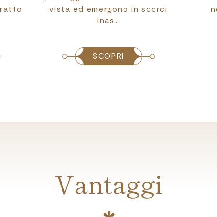
tratto
vista ed emergono in scorci
n
inas…
SCOPRI
Vantaggi