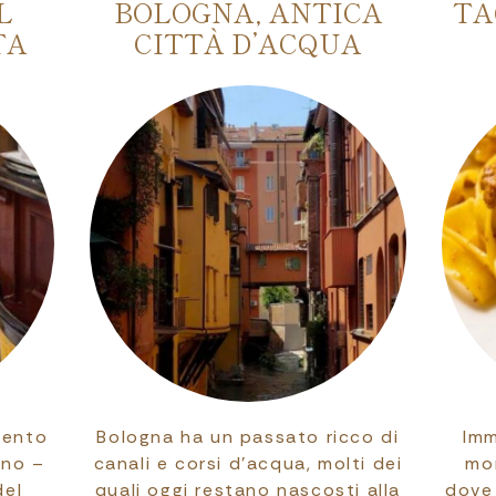
L
BOLOGNA, ANTICA
TA
TA
CITTÀ D’ACQUA
mento
Bologna ha un passato ricco di
Imm
eno –
canali e corsi d'acqua, molti dei
mon
del
quali oggi restano nascosti alla
dove