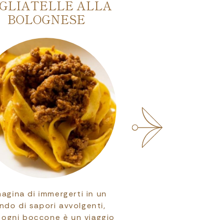
GLIATELLE ALLA
I MUSEI DI 
BOLOGNESE
agina di immergerti in un
Oltre cinquant
do di sapori avvolgenti,
custodiscono un 
 ogni boccone è un viaggio
straordinario e 