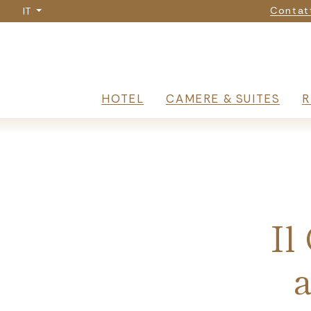
Na
Salta
Contat
IT
al
contenuto
principale
Navigazione 
HOTEL
CAMERE & SUITES
R
Breadcrumb
Il
a