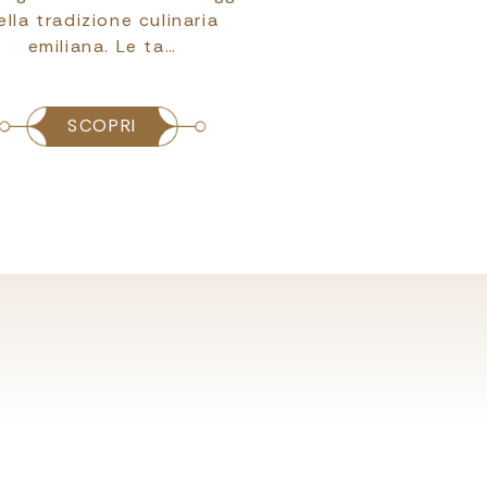
ella tradizione culinaria
gamma di pro
emiliana. Le ta…
caratterizzate sia d
del…
SCOPRI
SCOPRI