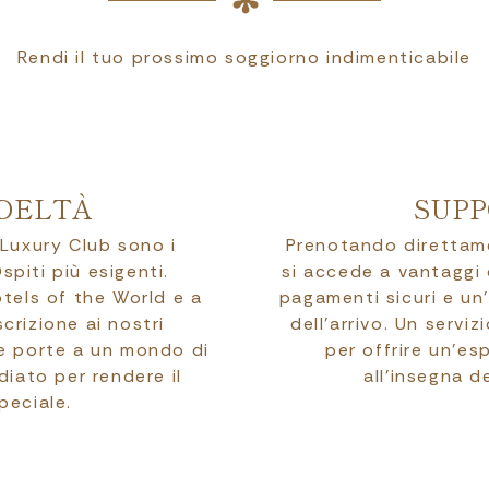
Rendi il tuo prossimo soggiorno indimenticabile
DELTÀ
SUPP
 Luxury Club sono i
Prenotando direttamen
spiti più esigenti.
si accede a vantaggi d
otels of the World e a
pagamenti sicuri e un
scrizione ai nostri
dell’arrivo. Un servi
le porte a un mondo di
per offrire un’es
diato per rendere il
all’insegna d
peciale.