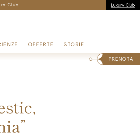
ria
rs Club
Luxury Club
RIENZE
OFFERTE
STORIE
PRENOTA
stic,
nia”