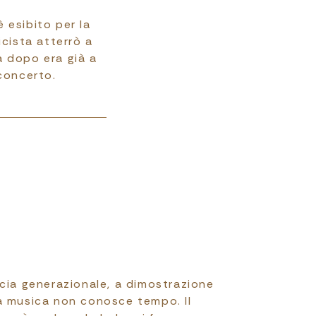
 esibito per la
icista atterrò a
a dopo era già a
 concerto.
scia generazionale, a dimostrazione
a musica non conosce tempo. Il