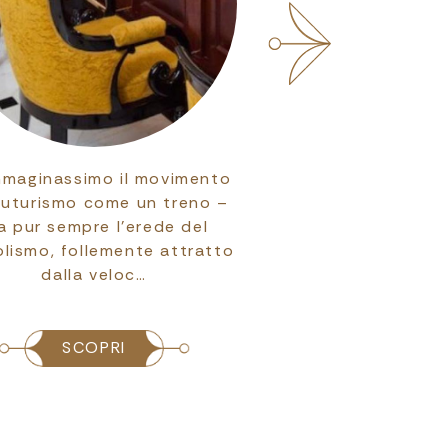
mmaginassimo il movimento
Bologna ha un pass
Futurismo come un treno –
canali e corsi d'acq
a pur sempre l’erede del
quali oggi restano n
lismo, follemente attratto
vista ed emergono
dalla veloc…
inas…
SCOPRI
SCOPRI