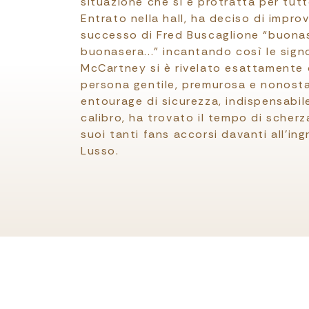
situazione che si è protratta per tutt
Entrato nella hall, ha deciso di improv
successo di Fred Buscaglione “buonas
buonasera...” incantando così le sign
McCartney si è rivelato esattamente
persona gentile, premurosa e nonost
entourage di sicurezza, indispensabil
calibro, ha trovato il tempo di scher
suoi tanti fans accorsi davanti all’ing
Lusso.