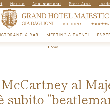
vigazione seconda
ti
Notizie
Appuntamenti
Press Area
Leade
principale
ISTORANTI & BAR
MEETING & EVENTI
ESPE
Home
 McCartney al Maje
è subito “beatlema