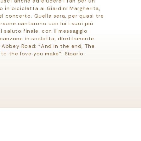
iuscì anche ad eludere i fan per un
 in bicicletta ai Giardini Margherita,
del concerto. Quella sera, per quasi tre
rsone cantarono con lui i suoi più
al saluto finale, con il messaggio
 canzone in scaletta, direttamente
 Abbey Road: “And in the end, The
 to the love you make”. Sipario.