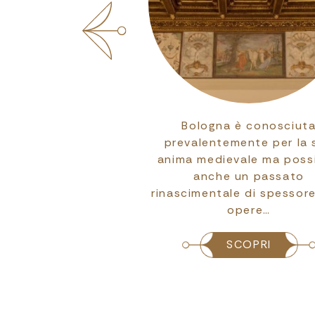
rilatero non è un
Bologna è conosciut
e quartiere: è un
prevalentemente per la 
ico medievale dove
anima medievale ma poss
l’Italia più autentica
anche un passato
cenografica.
rinascimentale di spessor
opere…
SCOPRI
SCOPRI