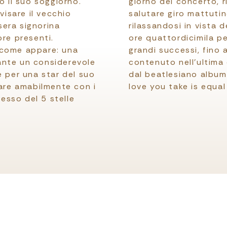
o il suo soggiorno.
giorno del concerto, r
visare il vecchio
salutare giro mattutino
era signorina
rilassandosi in vista 
ore presenti.
ore quattordicimila pe
 come appare: una
grandi successi, fino 
ante un considerevole
contenuto nell’ultima
e per una star del suo
dal beatlesiano album
zare amabilmente con i
love you take is equal
resso del 5 stelle