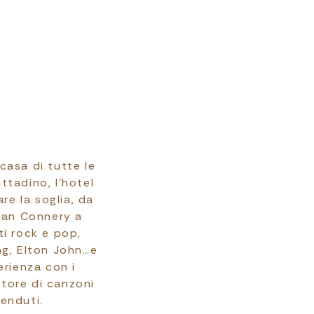
 casa di tutte le
ttadino, l’hotel
re la soglia, da
ean Connery a
ti rock e pop,
ng, Elton John…e
erienza con i
utore di canzoni
venduti.