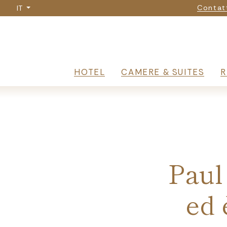
Na
Salta
Contat
IT
al
contenuto
principale
Navigazione 
HOTEL
CAMERE & SUITES
R
Breadcrumb
Paul
ed 