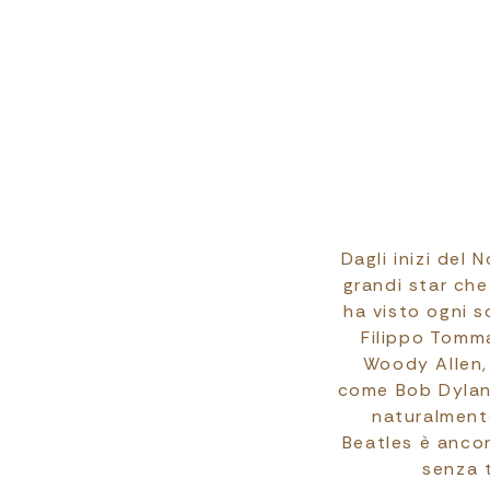
Dagli inizi del 
grandi star che
ha visto ogni s
Filippo Tomm
Woody Allen, 
come Bob Dylan,
naturalmente
Beatles è ancor
senza t