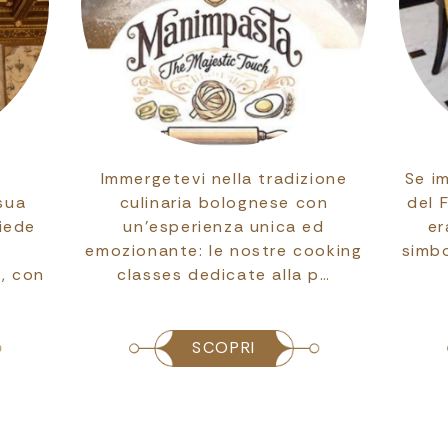
a
Immergetevi nella tradizione
Se i
sua
culinaria bolognese con
del 
iede
un’esperienza unica ed
er
emozionante: le nostre cooking
simbo
e, con
classes dedicate alla p…
SCOPRI