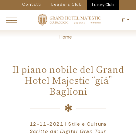
Navigazione secondaria
Salta
Contatti
Leaders Club
Luxury Club
al
contenuto
IT
principale
Breadcrumb
Home
Il piano nobile del Grand
Hotel Majestic “già”
Baglioni
12-11-2021 | Stile e Cultura
Scritto da: Digital Gran Tour