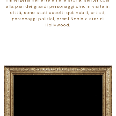
immergersi nell’arte e nella storia, sentendosi
alla pari dei grandi personaggi che, in visita in
città, sono stati accolti qui: nobili, artisti,
personaggi politici, premi Noble e star di
Hollywood.