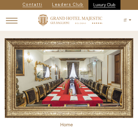
Navigazione secondaria
Salta
Contatti
Leaders Club
Luxury Club
al
contenuto
IT
principale
Breadcrumb
Home