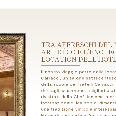
TRA AFFRESCHI DEL ‘7
ART DÉCO E L’ENOTEC
LOCATION DELL’HOT
Il nostro viaggio parte dalle locat
Carracci, un salone settecentesco
della scuola dei fratelli Carracci.
dettagli, si servono i migliori pi
rivisitati dallo Chef, insieme a 
internazionale. Ma non ci diment
una tradizione vinicola interess
Morandi, dedicata all’omonimo pr