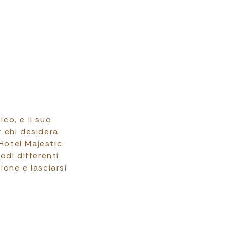
co, e il suo
r chi desidera
 Hotel Majestic
di differenti.
ione e lasciarsi