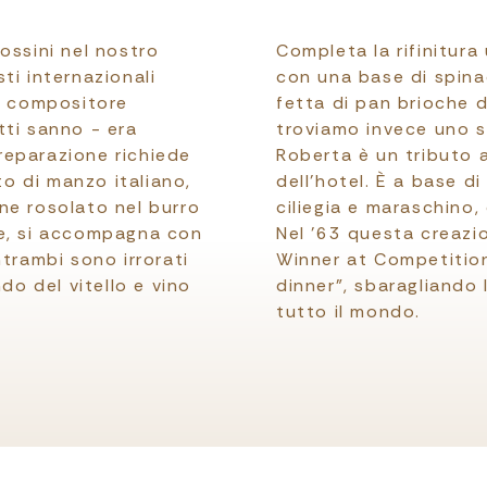
 Rossini nel nostro
Completa la rifinitura
ti internazionali
con una base di spinac
el compositore
fetta di pan brioche d
tti sanno - era
troviamo invece uno st
reparazione richiede
Roberta è un tributo 
to di manzo italiano,
dell’hotel. È a base d
ne rosolato nel burro
ciliegia e maraschino
gue, si accompagna con
Nel ’63 questa creazio
trambi sono irrorati
Winner at Competition
do del vitello e vino
dinner”, sbaragliando
tutto il mondo.