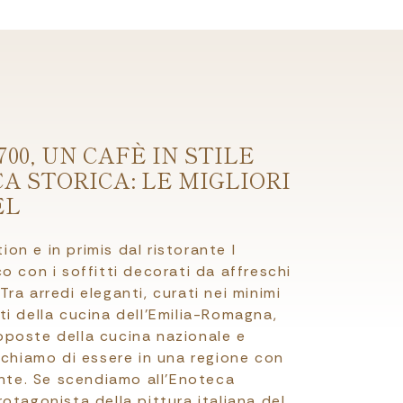
00, UN CAFÈ IN STILE
A STORICA: LE MIGLIORI
EL
ion e in primis dal ristorante I
 con i soffitti decorati da affreschi
 Tra arredi eleganti, curati nei minimi
atti della cucina dell'Emilia-Romagna,
proposte della cucina nazionale e
ichiamo di essere in una regione con
ante. Se scendiamo all’Enoteca
otagonista della pittura italiana del