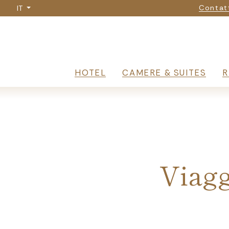
Na
Salta
Contat
IT
al
contenuto
principale
Navigazione 
HOTEL
CAMERE & SUITES
R
Breadcrumb
Viagg