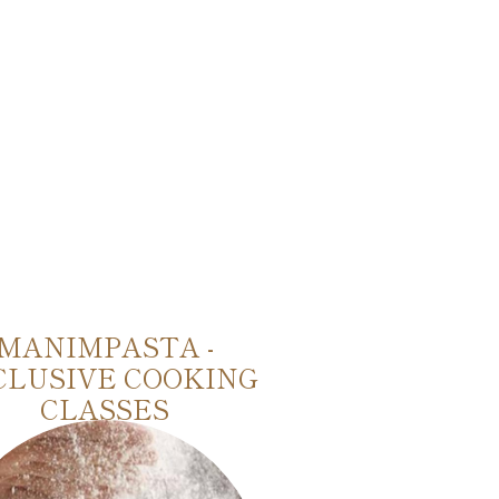
MANIMPASTA -
MARINETTI
CLUSIVE COOKING
BLITZ FUT
CLASSES