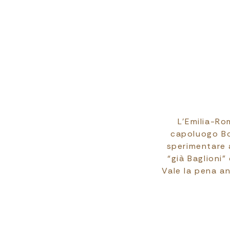
L’Emilia-Ro
capoluogo Bol
sperimentare a
“già Baglioni
Vale la pena an