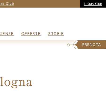
ria
rs Club
Luxury Club
RIENZE
OFFERTE
STORIE
PRENOTA
ologna