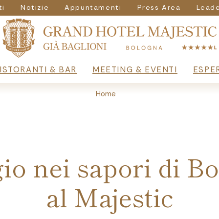
vigazione seconda
ti
Notizie
Appuntamenti
Press Area
Leade
principale
ISTORANTI & BAR
MEETING & EVENTI
ESPE
Home
io nei sapori di B
al Majestic