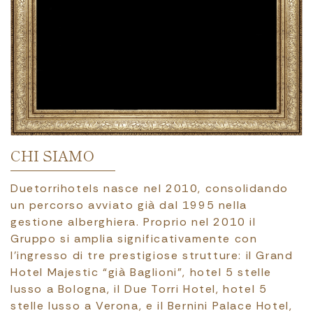
CHI SIAMO
Duetorrihotels nasce nel 2010, consolidando
un percorso avviato già dal 1995 nella
gestione alberghiera. Proprio nel 2010 il
Gruppo si amplia significativamente con
l’ingresso di tre prestigiose strutture: il Grand
Hotel Majestic “già Baglioni”, hotel 5 stelle
lusso a Bologna, il Due Torri Hotel, hotel 5
stelle lusso a Verona, e il Bernini Palace Hotel,