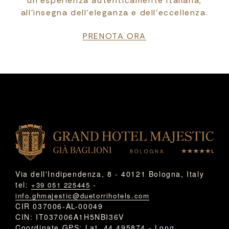
un’esperienza autenticamente italiana,
all’insegna dell’eleganza e dell’eccellenza.
PRENOTA ORA
Via dell'Indipendenza, 8 - 40121 Bologna, Italy
tel:
-
+39 051 225445
info.ghmajestic@duetorrihotels.com
CIR 037006-AL-00049
CIN: IT037006A1H5NBI36V
Coordinate GPS: Lat. 44.495874 - Long.