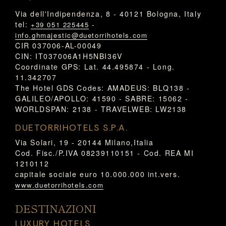
Via dell'Indipendenza, 8 - 40121 Bologna, Italy
tel:
-
+39 051 225445
info.ghmajestic@duetorrihotels.com
CIR 037006-AL-00049
CIN: IT037006A1H5NBI36V
Coordinate GPS: Lat. 44.495874 - Long.
11.342707
The Hotel GDS Codes: AMADEUS: BLQ138 -
GALILEO/APOLLO: 41590 - SABRE: 15062 -
WORLDSPAN: 2138 - TRAVELWEB: LW2138
DUETORRIHOTELS S.P.A.
Via Solari, 19 - 20144 Milano,Italia
Cod. Fisc./P.IVA 08239110151 - Cod. REA MI
1210112
capitale sociale euro 10.000.000 int.vers.
www.duetorrihotels.com
DESTINAZIONI
LUXURY HOTELS