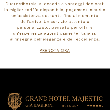
Duetorrihotels, si accede a vantaggi dedicati:
la miglior tariffa disponibile, pagamenti sicuri e
un’assistenza costante fino al momento
dell’arrivo. Un servizio attento e
personalizzato, pensato per offrire
un’esperienza autenticamente italiana,
all’insegna dell’eleganza e dell’eccellenza.
PRENOTA ORA