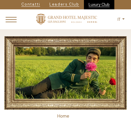
Navigazione secondaria
Salta
Contatti
Leaders Club
Luxury Club
al
contenuto
IT
principale
Breadcrumb
Home