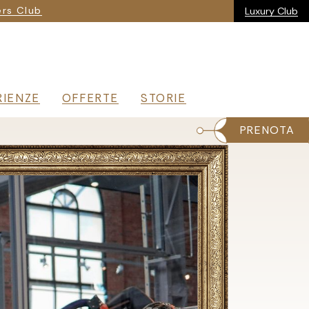
ria
rs Club
Luxury Club
RIENZE
OFFERTE
STORIE
PRENOTA