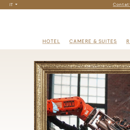
Na
Salta
Contat
IT
al
contenuto
principale
Navigazione 
HOTEL
CAMERE & SUITES
R