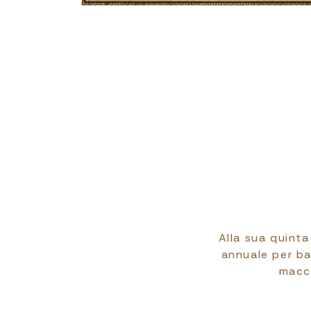
Breadcrumb
Alla sua quint
annuale per ba
macch