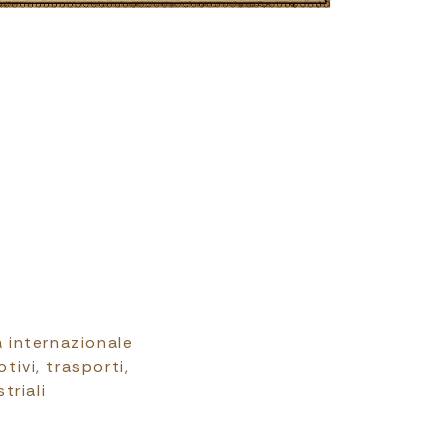
 internazionale
ivi, trasporti,
triali