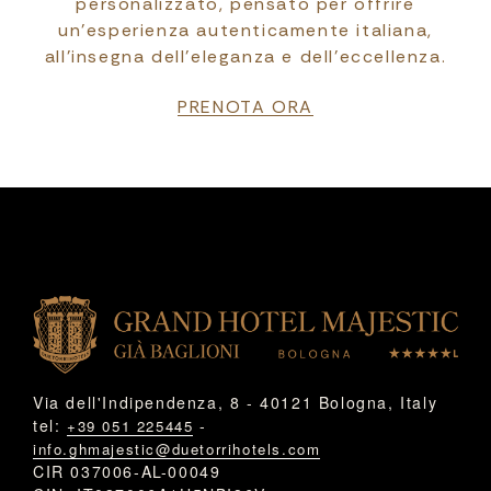
personalizzato, pensato per offrire
un’esperienza autenticamente italiana,
all’insegna dell’eleganza e dell’eccellenza.
PRENOTA ORA
Via dell'Indipendenza, 8 - 40121 Bologna, Italy
tel:
-
+39 051 225445
info.ghmajestic@duetorrihotels.com
CIR 037006-AL-00049