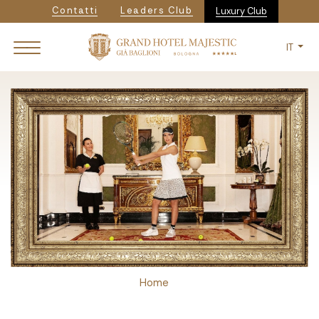
Navigazione secondaria
Salta
Contatti
Leaders Club
Luxury Club
al
contenuto
IT
principale
Breadcrumb
Home