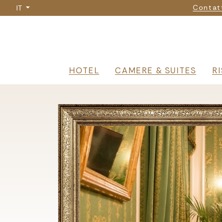
Na
Salta
Contat
IT
al
contenuto
principale
Navigazione 
HOTEL
CAMERE & SUITES
R