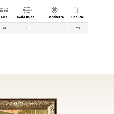
Aula
Tavolo unico
Banchetto
Cocktail
Ordina in modo discendente
14
10
20