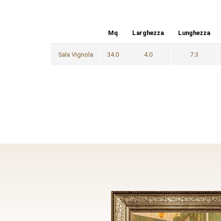
Mq
Larghezza
Lunghezza
Sala Vignola
34.0
4.0
7.3
File