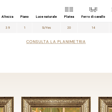
Altezza
Piano
Luce naturale
Platea
Ferro di cavallo
3.9
1
Si/Yes
20
14
CONSULTA LA PLANIMETRIA