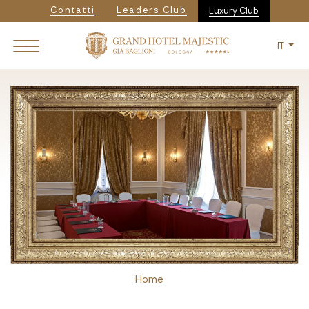
Navigazione secondaria
Salta
Contatti
Leaders Club
Luxury Club
al
contenuto
IT
principale
Breadcrumb
Home