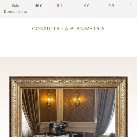
Sala
46.0
5.1
9.0
3.9
1
Domenichino
File
CONSULTA LA PLANIMETRIA