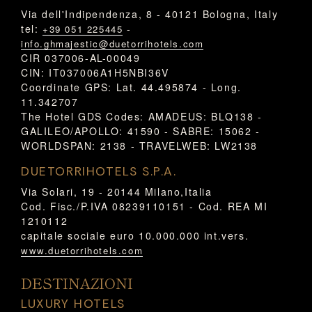
Via dell'Indipendenza, 8 - 40121 Bologna, Italy
tel:
-
+39 051 225445
info.ghmajestic@duetorrihotels.com
CIR 037006-AL-00049
CIN: IT037006A1H5NBI36V
Coordinate GPS: Lat. 44.495874 - Long.
11.342707
The Hotel GDS Codes: AMADEUS: BLQ138 -
GALILEO/APOLLO: 41590 - SABRE: 15062 -
WORLDSPAN: 2138 - TRAVELWEB: LW2138
DUETORRIHOTELS S.P.A.
Via Solari, 19 - 20144 Milano,Italia
Cod. Fisc./P.IVA 08239110151 - Cod. REA MI
1210112
capitale sociale euro 10.000.000 int.vers.
www.duetorrihotels.com
DESTINAZIONI
LUXURY HOTELS