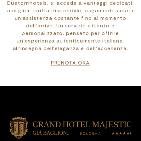
Duetorrihotels, si accede a vantaggi dedicati:
la miglior tariffa disponibile, pagamenti sicuri e
un’assistenza costante fino al momento
dell’arrivo. Un servizio attento e
personalizzato, pensato per offrire
un’esperienza autenticamente italiana,
all’insegna dell’eleganza e dell’eccellenza.
PRENOTA ORA