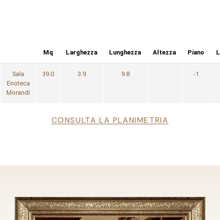
Mq
Larghezza
Lunghezza
Altezza
Piano
L
Sala
39.0
3.9
9.8
-1
Enoteca
Morandi
File
CONSULTA LA PLANIMETRIA